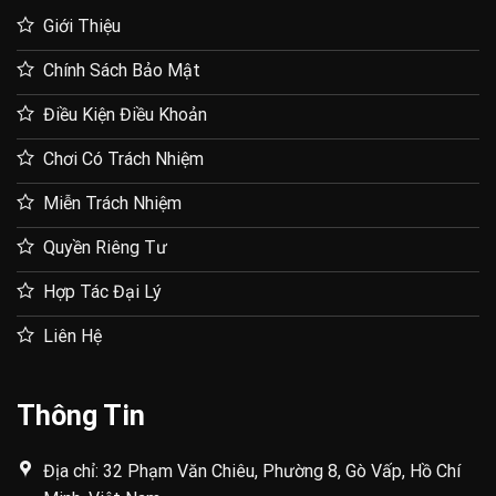
Giới Thiệu
Chính Sách Bảo Mật
Điều Kiện Điều Khoản
Chơi Có Trách Nhiệm
Miễn Trách Nhiệm
Quyền Riêng Tư
Hợp Tác Đại Lý
Liên Hệ
Thông Tin
Địa chỉ: 32 Phạm Văn Chiêu, Phường 8, Gò Vấp, Hồ Chí