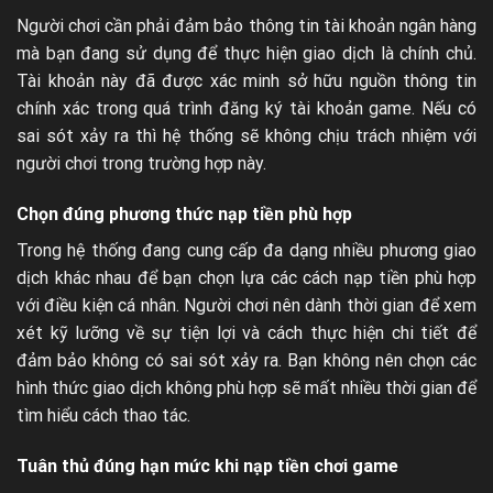
Người chơi cần phải đảm bảo thông tin tài khoản ngân hàng
mà bạn đang sử dụng để thực hiện giao dịch là chính chủ.
Tài khoản này đã được xác minh sở hữu nguồn thông tin
chính xác trong quá trình đăng ký tài khoản game. Nếu có
sai sót xảy ra thì hệ thống sẽ không chịu trách nhiệm với
người chơi trong trường hợp này.
Chọn đúng phương thức nạp tiền phù hợp
Trong hệ thống đang cung cấp đa dạng nhiều phương giao
dịch khác nhau để bạn chọn lựa các cách nạp tiền phù hợp
với điều kiện cá nhân. Người chơi nên dành thời gian để xem
xét kỹ lưỡng về sự tiện lợi và cách thực hiện chi tiết để
đảm bảo không có sai sót xảy ra. Bạn không nên chọn các
hình thức giao dịch không phù hợp sẽ mất nhiều thời gian để
tìm hiểu cách thao tác.
Tuân thủ đúng hạn mức khi nạp tiền chơi game