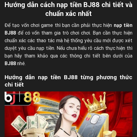
Hướng dẫn cách nạp tiền BJ88 chi tiết và
chuẩn xác nhất
Để tạo vốn chơi game thì bạn cần phải thực hiện
nạp tiền
BJ88
để có vốn tham gia trò chơi chơi. Bạn cần thực hiện
chuẩn xác các thao tác mà hệ thống yêu cầu mới được xét
duyệt yêu cầu nạp tiền. Nếu chưa hiểu rõ cách thực hiện thì
bạn hãy tham khảo qua các thông chi tiết bên dưới của
BJ88
nhé.
Hướng dẫn nạp tiền BJ88 từng phương thức
chi tiết