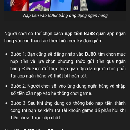
Nạp tiền vào BJ88 bằng ứng dụng ngân hàng
Người chơi có thể chọn cách
nạp tiền BJ88
quan app ngân
hàng với các thao tác thực hiện cực kỳ đơn giản:
Bước 1: Bạn cũng sẽ đăng nhập vào
BJ88
, tìm chọn mục
nạp tiền và lựa chọn phương thức gửi tiền qua ngân
hàng. Điều kiện để thực hiện giao dịch là người chơi phải
tải app ngân hàng về thiết bị hoàn tất.
Bước 2: Người chơi sẽ vào ứng dụng ngân hàng và nhập
số tiền cần nạp vào hệ thống chơi game.
Bước 3: Sau khi ứng dụng có thông báo nạp tiền thành
công thì bạn sẽ kiểm tra tài khoản game để phản hồi khi
tiền chưa được cập nhật.