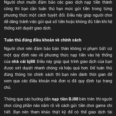
Người chơi muốn đảm bảo các giao dịch nạp tiền thành
công thì bạn cần tuân thủ hạn mức gửi tiền trong từng
phương thức một cách tuyệt đối. Điều này giúp người chơi
dễ dàng tránh việc gửi quá số tiền hoặc không đủ tiền khi hệ
thống xét duyệt giao dịch.
Tuân thủ đúng điều khoản về chính sách
Người chơi nên đảm bảo bản thân không vi phạm bất cứ
một quy định nào về phương thức nạp tiền vào hệ thống
của
nhà cái bj88
. Điều này giúp quá trình giao dịch của bạn
được xét duyệt nhanh chóng và hiệu quả hơn. Để tuân thủ
đúng thông tin chính sách thì bạn nên dành thời gian để
xem qua các điều khoản mà đơn vị đã quy định tại trang
chủ.
Thông qua các hướng dẫn
nạp tiền BJ88
bên trên thì người
chơi cũng phần nào nắm rõ về cách gửi tiền chơi game chi
tiết. Bạn nên tham khảo thật kỹ để có thể giao dịch tài