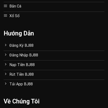
Bắn Cá
Xổ Số
Hướng Dẫn
Đăng Ký BJ88
Đăng Nhập BJ88
Nạp Tiền BJ88
Rút Tiền BJ88
Tải App BJ88
Về Chúng Tôi